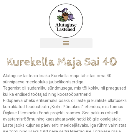
Kurekella Maja Sai 40
Alutaguse lasteaia Iisaku Kurekella maja tähistas oma 40.
sünnipäeva meeleoluka juubelikontserdiga.
Tegemist oli südamliku sündmusega, mis tõi kokku nii praegused
kui ka endised töötajad ning koostööpartnerid.
Pidupäeva üheks erilisemaks osaks oli laste ja külaliste üllatuseks
korraldatud teadusteatri „Kolm Põrsakest“ etendus, mis toimus
Õiglase Ülemineku Fondi projekti raames. See pakkus rohkelt
avastamisrõõmu ning kaasahaaravaid hetki kõigile osalejatele.
Laste jaoks kujunes päev eriti meeldejäävaks. Iga rühm valmistas
ise tordi ning lisaks tulid neile seltsi Mäetaguse Tõrukese maja