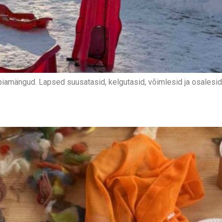
iamängud. Lapsed suusatasid, kelgutasid, võimlesid ja osalesid