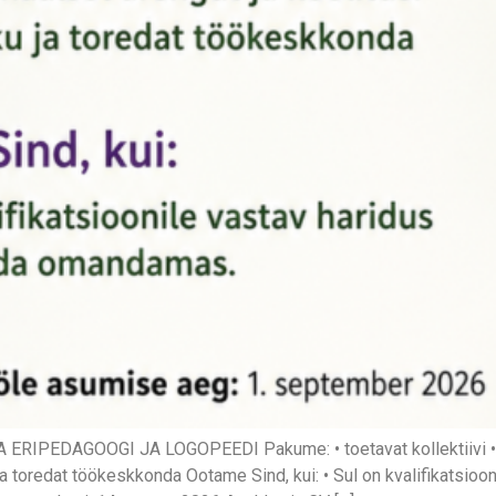
EDAGOOGI JA LOGOPEEDI Pakume: • toetavat kollektiivi • võ
u ja toredat töökeskkonda Ootame Sind, kui: • Sul on kvalifikatsi