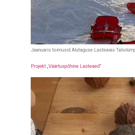
Jaanuaris toimusid Alutaguse Lasteaias Taliolümp
Projekt „Väärtuspõhine Lasteaed“