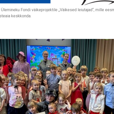
lemineku Fondi väikeprojektile „Väikesed leiutajad“, mille ees
steaia keskkonda.