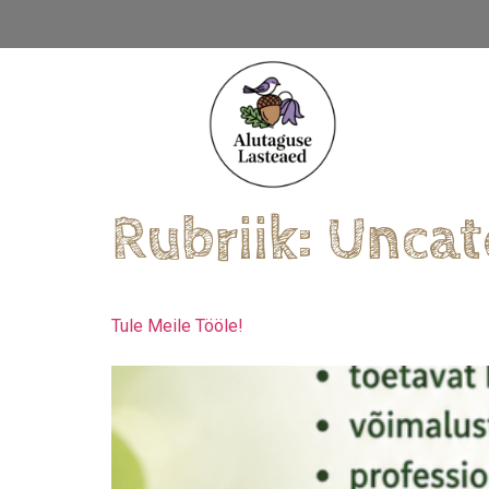
Rubriik:
Uncat
Tule Meile Tööle!