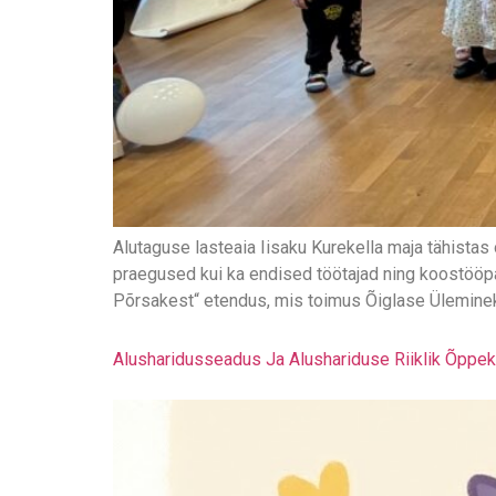
Alutaguse lasteaia Iisaku Kurekella maja tähista
praegused kui ka endised töötajad ning koostööpar
Põrsakest“ etendus, mis toimus Õiglase Ülemineku
Alusharidusseadus Ja Alushariduse Riiklik Õppe