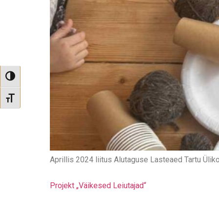
Toggle High Contrast
Toggle Font size
Aprillis 2024 liitus Alutaguse Lasteaed Tartu Ül
Projekt „Väikesed Leiutajad“