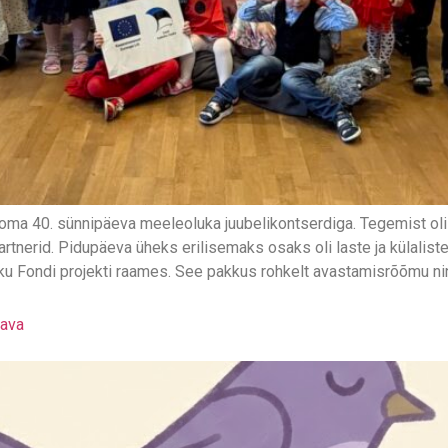
s oma 40. sünnipäeva meeleoluka juubelikontserdiga. Tegemist ol
tnerid. Pidupäeva üheks erilisemaks osaks oli laste ja külaliste
 Fondi projekti raames. See pakkus rohkelt avastamisrõõmu ning
kava