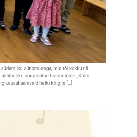
i südamliku sündmusega, mis tõi kokku nii
 üllatuseks korraldatud teadusteatri „Kolm
 kaasahaaravaid hetki kõigile […]